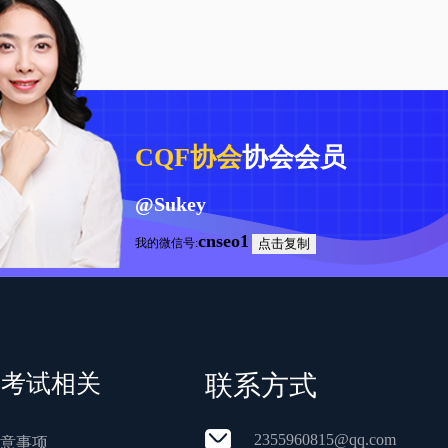
CQF协会
协会会员
@Sukey
cnseo1
我的微信号:
点击复制
F考试相关
联系方式
2355960815@qq.com
注意事项